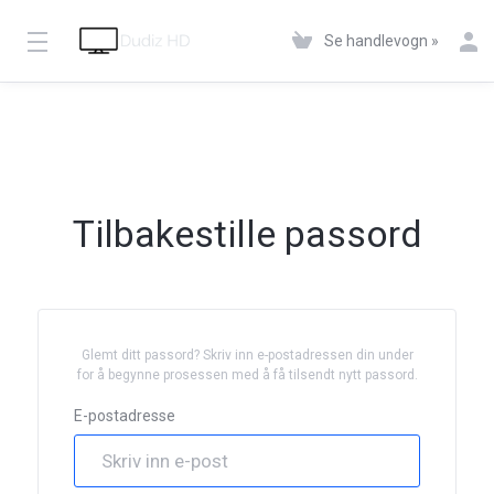
Se handlevogn »
Tilbakestille passord
Glemt ditt passord? Skriv inn e-postadressen din under
for å begynne prosessen med å få tilsendt nytt passord.
E-postadresse