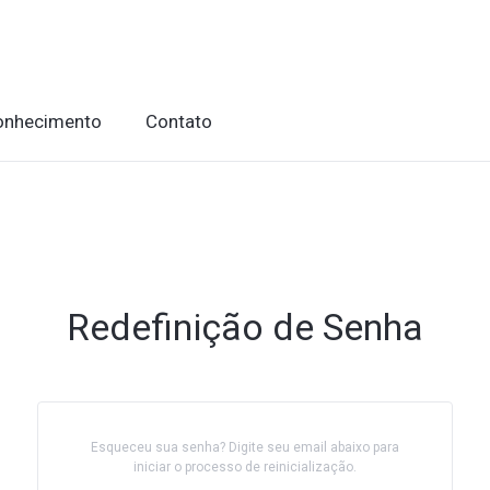
onhecimento
Contato
Redefinição de Senha
Esqueceu sua senha? Digite seu email abaixo para
iniciar o processo de reinicialização.